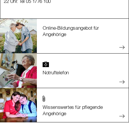
22 Uhr. Tel 05 1776 100
22 Uhr. Tel 05 1776 100
Online-Bildungsangebot für
Angehörige
Notruftelefon
Wissenswertes für pflegende
Angehörige