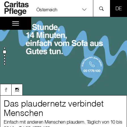
SPR
Österreich
Das plaudernetz verbindet
Das plaudernetz verbindet
Menschen
Menschen
Einfach mit anderen Menschen plaudern. Täglich von 10 bis
Einfach mit anderen Menschen plaudern. Täglich von 10 bis