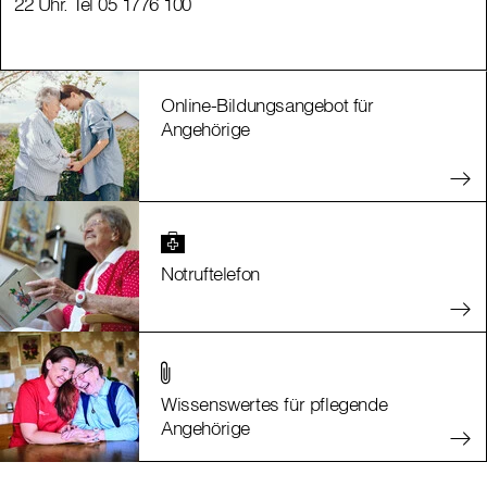
22 Uhr. Tel 05 1776 100
22 Uhr. Tel 05 1776 100
Online-Bildungsangebot für
Angehörige
Notruftelefon
Wissenswertes für pflegende
Angehörige