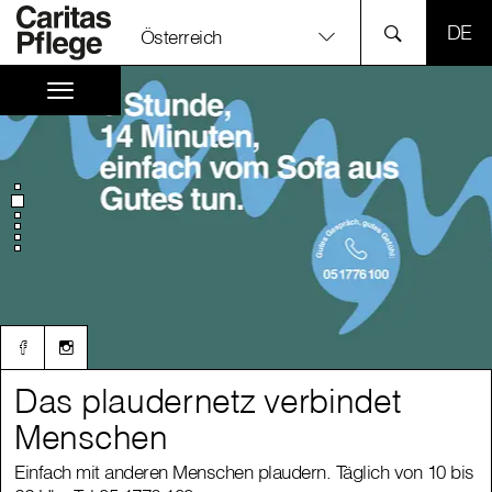
SPR
Österreich
Das plaudernetz verbindet
Das plaudernetz verbindet
Menschen
Menschen
Einfach mit anderen Menschen plaudern. Täglich von 10 bis
Einfach mit anderen Menschen plaudern. Täglich von 10 bis