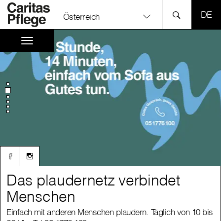
SPR
Österreich
Das plaudernetz verbindet
Das plaudernetz verbindet
Menschen
Menschen
Einfach mit anderen Menschen plaudern. Täglich von 10 bis
Einfach mit anderen Menschen plaudern. Täglich von 10 bis