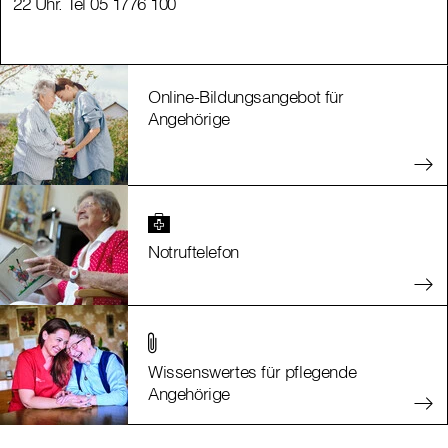
22 Uhr. Tel 05 1776 100
22 Uhr. Tel 05 1776 100
Online-Bildungsangebot für
Angehörige
Notruftelefon
Wissenswertes für pflegende
Angehörige