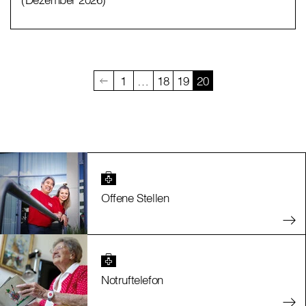
1
…
18
19
20
Offene Stellen
Notruftelefon