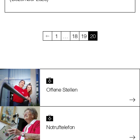
1
…
18
19
20
Offene Stellen
Notruftelefon