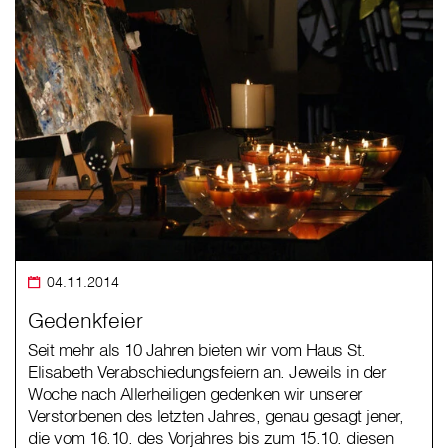
04.11.2014
Gedenkfeier
Seit mehr als 10 Jahren bieten wir vom Haus St.
Elisabeth Verabschiedungsfeiern an. Jeweils in der
Woche nach Allerheiligen gedenken wir unserer
Verstorbenen des letzten Jahres, genau gesagt jener,
die vom 16.10. des Vorjahres bis zum 15.10. diesen