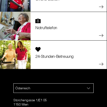
Notruftelefon
24-Stunden-Betreuung
Österreich
Storchengasse 1/E1 05
1150 Wien