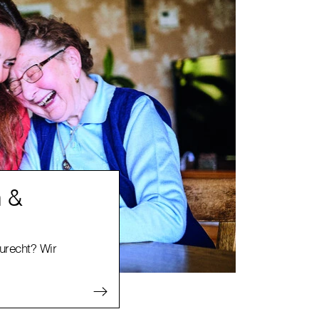
n &
zurecht? Wir