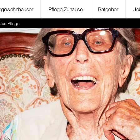
legewohnhäuser
Pflege Zuhause
Ratgeber
Jo
itas Pflege