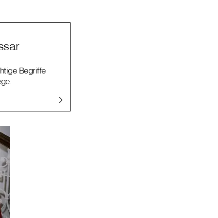
ssar
htige Begriffe
ege.