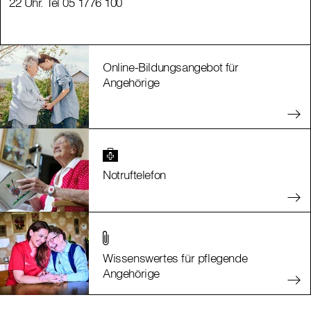
22 Uhr. Tel 05 1776 100
22 Uhr. Tel 05 1776 100
Online-Bildungsangebot für
Angehörige
Notruftelefon
Wissenswertes für pflegende
Angehörige