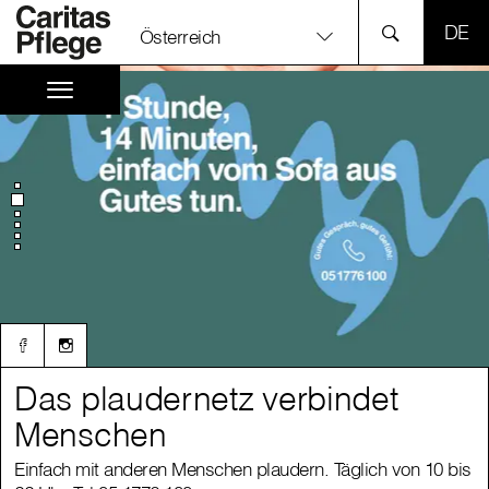
SPR
Österreich
Das plaudernetz verbindet
Das plaudernetz verbindet
Menschen
Menschen
Einfach mit anderen Menschen plaudern. Täglich von 10 bis
Einfach mit anderen Menschen plaudern. Täglich von 10 bis