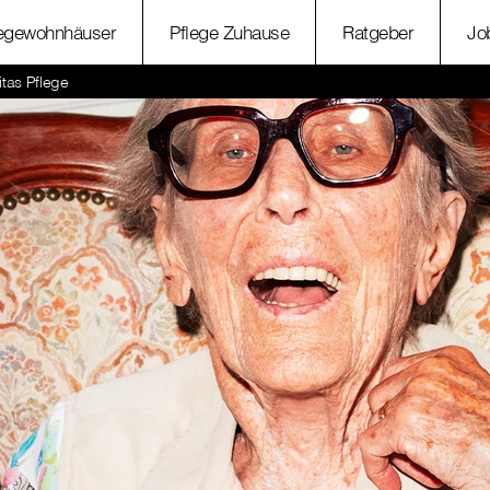
legewohnhäuser
Pflege Zuhause
Ratgeber
Jo
itas Pflege