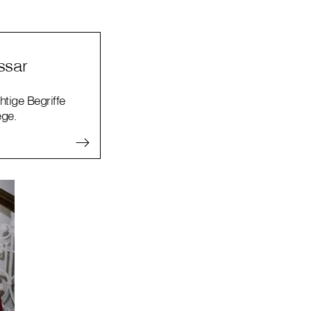
ssar
htige Begriffe
ege.