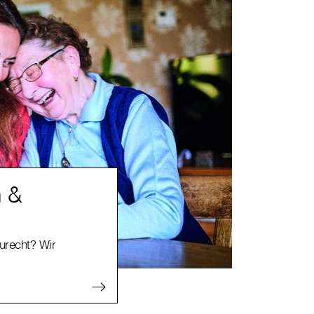
n &
zurecht? Wir