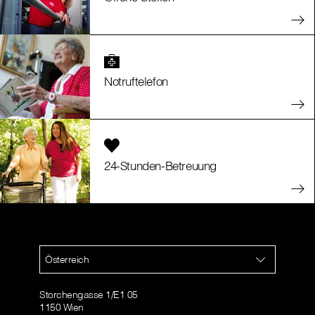
Notruftelefon
24-Stunden-Betreuung
Österreich
Storchengasse 1/E1 05
1150 Wien