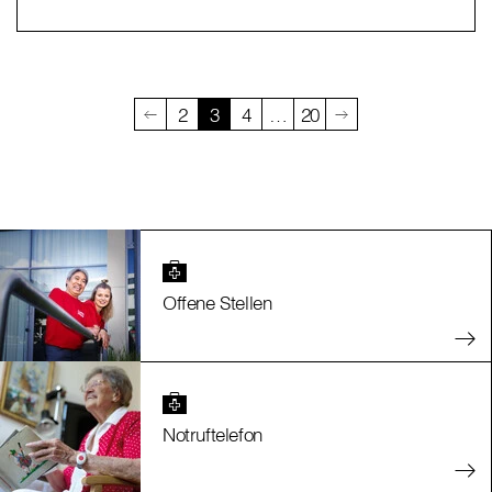
2
3
4
…
20
Offene Stellen
Notruftelefon