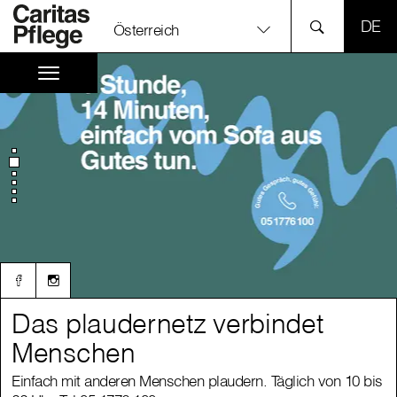
SPR
Österreich
Das plaudernetz verbindet
Das plaudernetz verbindet
Menschen
Menschen
Einfach mit anderen Menschen plaudern. Täglich von 10 bis
Einfach mit anderen Menschen plaudern. Täglich von 10 bis