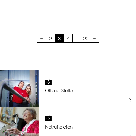
2
3
4
…
20
Offene Stellen
Notruftelefon