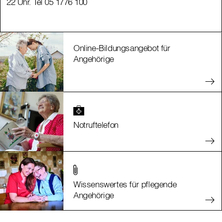
22 Uhr. Tel 05 1776 100
22 Uhr. Tel 05 1776 100
Online-Bildungsangebot für
Angehörige
Notruftelefon
Wissenswertes für pflegende
Angehörige