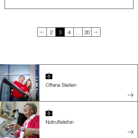
2
3
4
…
20
Offene Stellen
Notruftelefon