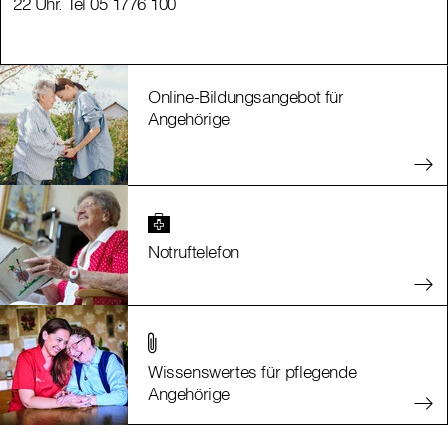
22 Uhr. Tel 05 1776 100
22 Uhr. Tel 05 1776 100
Online-Bildungsangebot für
Angehörige
Notruftelefon
Wissenswertes für pflegende
Angehörige