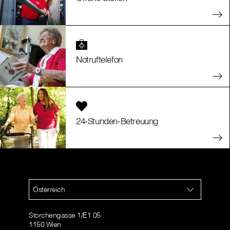
Notruftelefon
24-Stunden-Betreuung
Österreich
Storchengasse 1/E1 05
1150 Wien