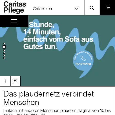
SPR
Österreich
Das plaudernetz verbindet
Das plaudernetz verbindet
Menschen
Menschen
Einfach mit anderen Menschen plaudern. Täglich von 10 bis
Einfach mit anderen Menschen plaudern. Täglich von 10 bis