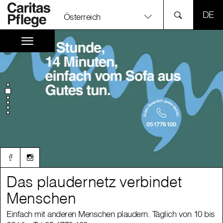
SPR
Österreich
Das plaudernetz verbindet
Das plaudernetz verbindet
Menschen
Menschen
Einfach mit anderen Menschen plaudern. Täglich von 10 bis
Einfach mit anderen Menschen plaudern. Täglich von 10 bis