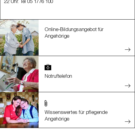
22 Uhr. Tel 05 1776 100
22 Uhr. Tel 05 1776 100
Online-Bildungsangebot für
Angehörige
Notruftelefon
Wissenswertes für pflegende
Angehörige