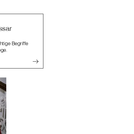
ssar
htige Begriffe
ege.