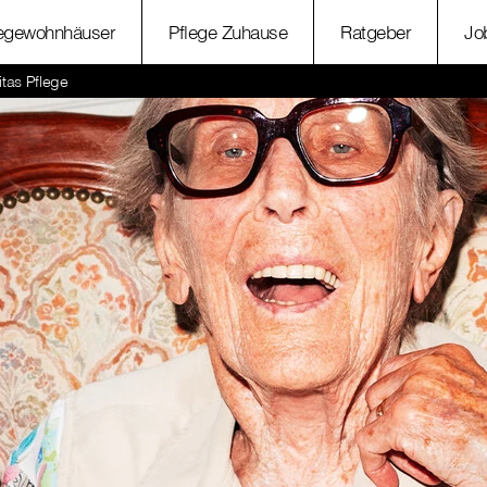
legewohnhäuser
Pflege Zuhause
Ratgeber
Jo
itas Pflege