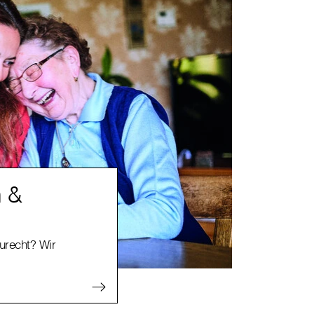
n &
zurecht? Wir