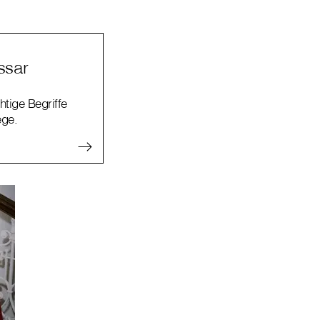
ssar
htige Begriffe
ege.