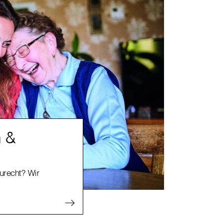
n &
zurecht? Wir