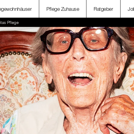
legewohnhäuser
Pflege Zuhause
Ratgeber
Jo
itas Pflege