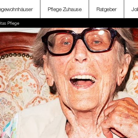
legewohnhäuser
Pflege Zuhause
Ratgeber
Jo
itas Pflege