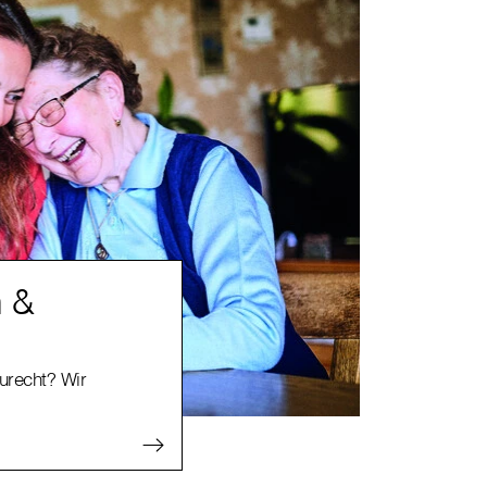
n &
zurecht? Wir