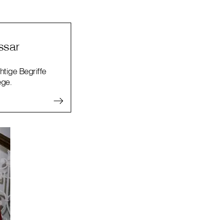
ssar
htige Begriffe
ege.