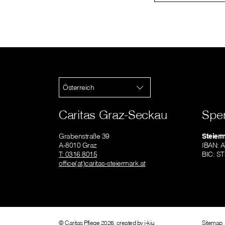
Österreich
Caritas Graz-Seckau
Spe
Grabenstraße 39
Steier
A-8010 Graz
IBAN: 
T: 0316 8015
BIC: S
office(at)caritas-steiermark.at
© Caritas Pflege 2026, created by
i-kiu
Sitemap