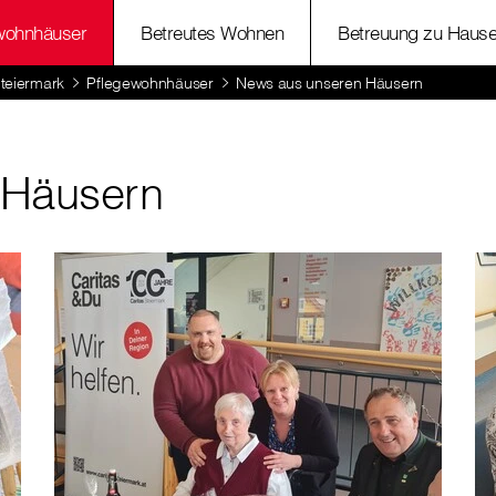
wohnhäuser
Betreutes Wohnen
Betreuung zu Haus
Steiermark
Pflegewohnhäuser
News aus unseren Häusern
 Häusern