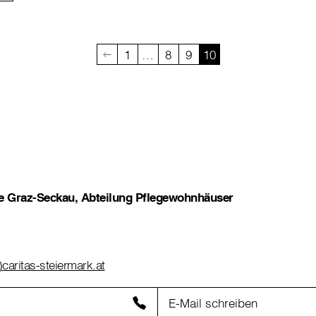
1
…
8
9
10
se Graz-Seckau, Abteilung Pflegewohnhäuser
)caritas-steiermark.at
E-Mail schreiben