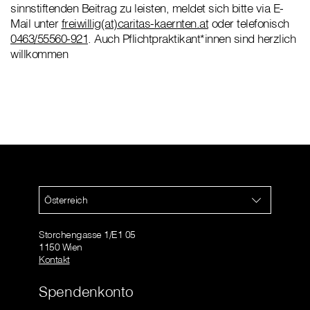
sinnstiftenden Beitrag zu leisten, meldet sich bitte via E-
Mail unter
freiwillig(at)caritas-kaernten.at
oder telefonisch
0463/55560-921
. Auch Pflichtpraktikant*innen sind herzlich
willkommen
Österreich
Storchengasse 1/E1 05
1150 Wien
Kontakt
Spendenkonto