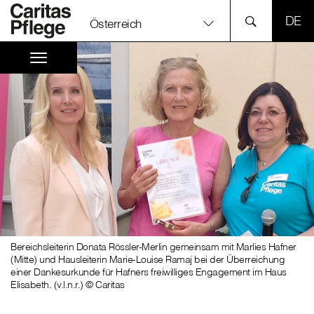
SPR
Österreich
Bereichsleiterin Donata Rössler-Merlin gemeinsam mit Marlies Hafner
(Mitte) und Hausleiterin Marie-Louise Ramaj bei der Überreichung
einer Dankesurkunde für Hafners freiwilliges Engagement im Haus
Elisabeth. (v.l.n.r.) © Caritas