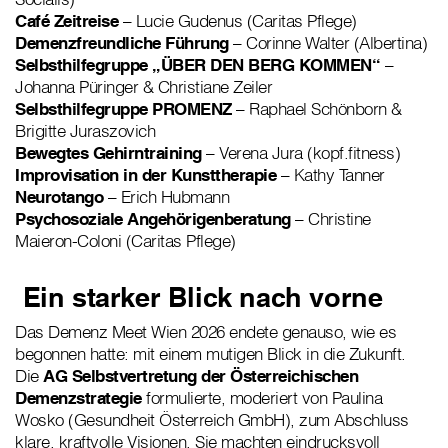
Café Zeitreise
– Lucie Gudenus (Caritas Pflege)
Demenzfreundliche Führung
– Corinne Walter (Albertina)
Selbsthilfegruppe „ÜBER DEN BERG KOMMEN“
–
Johanna Püringer & Christiane Zeiler
Selbsthilfegruppe PROMENZ
– Raphael Schönborn &
Brigitte Juraszovich
Bewegtes Gehirntraining
– Verena Jura (kopf.fitness)
Improvisation in der Kunsttherapie
– Kathy Tanner
Neurotango
– Erich Hubmann
Psychosoziale Angehörigenberatung
– Christine
Maieron-Coloni (Caritas Pflege)
Ein starker Blick nach vorne
Das Demenz Meet Wien 2026 endete genauso, wie es
begonnen hatte: mit einem mutigen Blick in die Zukunft.
Die
AG Selbstvertretung der Österreichischen
Demenzstrategie
formulierte, moderiert von Paulina
Wosko (Gesundheit Österreich GmbH), zum Abschluss
klare, kraftvolle Visionen. Sie machten eindrucksvoll