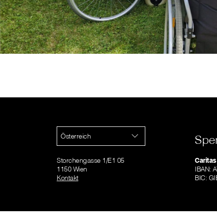
Österreich
Spe
Storchengasse 1/E1 05
Caritas
1150 Wien
IBAN: 
Kontakt
BIC: 