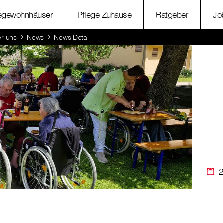
legewohnhäuser
Pflege Zuhause
Ratgeber
Jo
r uns
News
News Detail
2