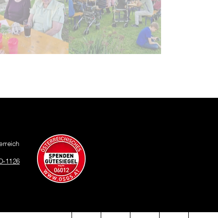
erreich
O-1126