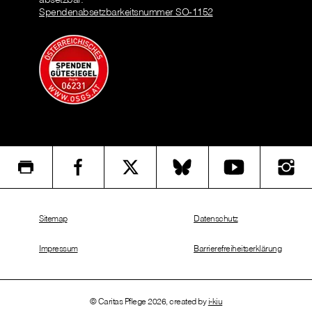
Spendenabsetzbarkeitsnummer SO-1152
Sitemap
Datenschutz
Impressum
Barrierefreiheitserklärung
© Caritas Pflege 2026, created by
i-kiu