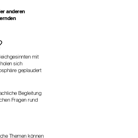
der anderen
dernden
“?
leichgesinnten mit
holen sich
mosphäre geplaudert
achliche Begleitung
ischen Fragen rund
liche Themen können