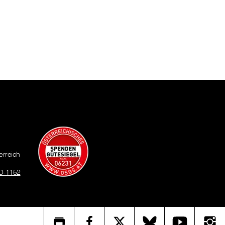
erreich
O-1152