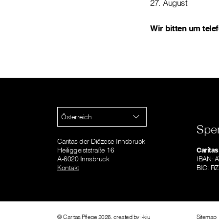
27. August
Wir bitten um tel
Österreich
Spe
Caritas der Diözese Innsbruck
Heiliggeiststraße 16
Caritas
A-6020 Innsbruck
IBAN: 
Kontakt
BIC: R
© Caritas Pflege 2026, created by
i-kiu
Sitemap