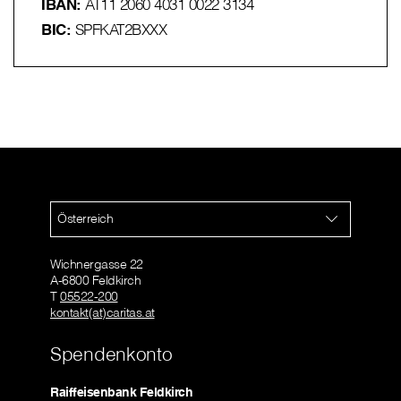
IBAN:
AT11 2060 4031 0022 3134
BIC:
SPFKAT2BXXX
Österreich
Wichnergasse 22
A-6800 Feldkirch
T
05522-200
kontakt(at)caritas.at
Spendenkonto
Raiffeisenbank Feldkirch