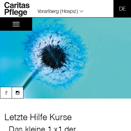
SPR
Vorarlberg (Hospiz)
Letzte Hilfe Kurse
,,Das kleine 1 x1 der