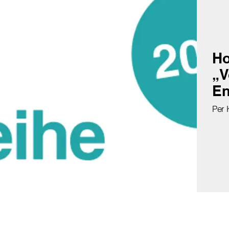
Ho
„V
En
Per 