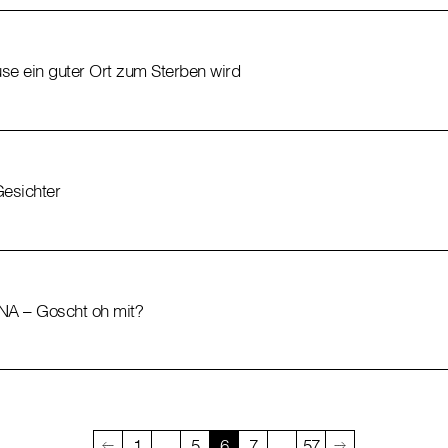
se ein guter Ort zum Sterben wird
Gesichter
NA – Goscht oh mit?
1
…
5
6
7
…
57