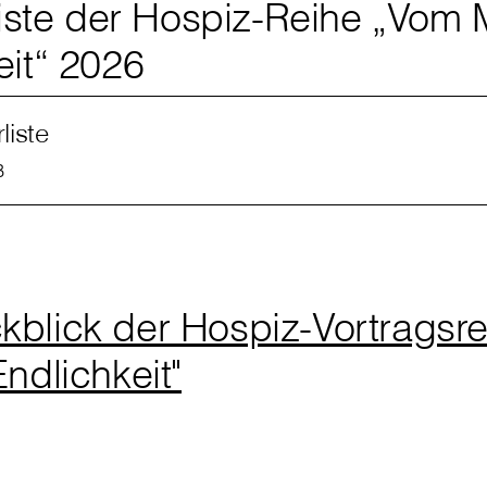
rliste der Hospiz-Reihe „Vom 
eit“ 2026
rliste
B
blick der Hospiz-Vortragsr
ndlichkeit"