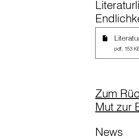
Literatu
Endlichk
Literatu
pdf
, 153 K
Zum Rück
Mut zur E
News