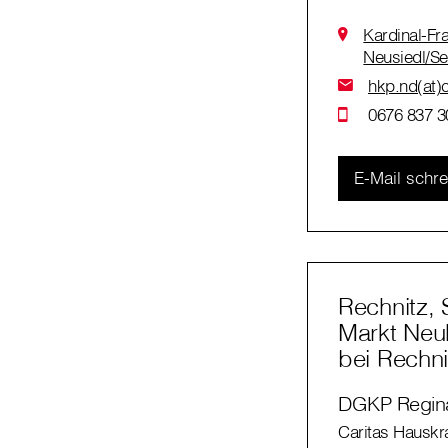
Kardinal-Fr
Neusiedl/S
hkp.nd(at)c
0676 837 3
E-Mail schr
Rechnitz,
Markt Neu
bei Rechni
DGKP Regin
Caritas Hauskr