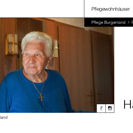
Pflegewohnhäuser
Pflege Burgenland
H
nland