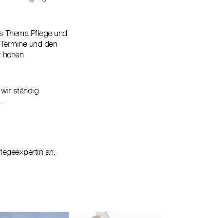
as Thema Pflege und
 Termine und den
r hohen
 wir ständig
.
legeexpertin an,