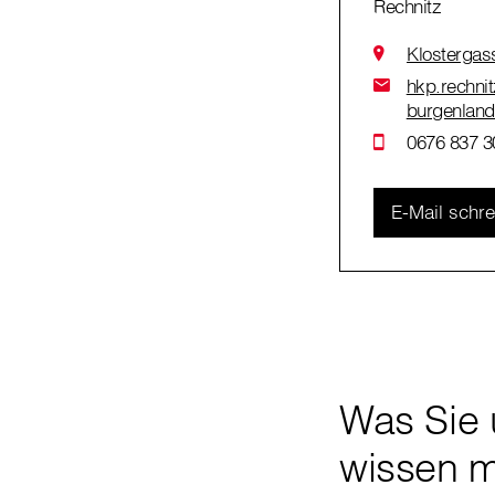
Rechnitz
Klostergas
hkp.rechnit
burgenland
0676 837 3
E-Mail schr
Was Sie 
wissen 