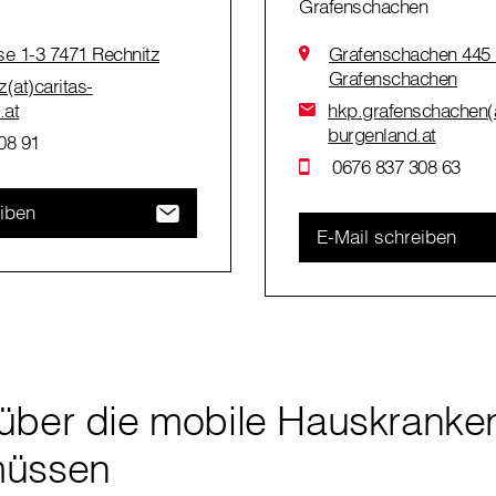
Grafenschachen
se 1-3 7471 Rechnitz
Grafenschachen 445
Grafenschachen
z(at)caritas-
.at
hkp.grafenschachen(a
burgenland.at
08 91
0676 837 308 63
eiben
E-Mail schreiben
über die mobile Hauskranke
müssen