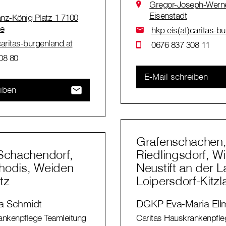
Gregor-Joseph-Werner
Eisenstadt
anz-König Platz 1 7100
ee
hkp.eis(at)caritas-b
aritas-burgenland.at
0676 837 308 11
08 80
E-Mail schreiben
eiben
Grafenschachen, 
 Schachendorf,
Riedlingsdorf, Wi
hodis, Weiden
Neustift an der L
tz
Loipersdorf-Kitz
a Schmidt
DGKP Eva-Maria Ell
ankenpflege Teamleitung
Caritas Hauskrankenpfle