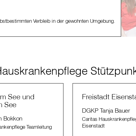
Mo
elbstbestimmten Verbleib in der gewohnten Umgebung.
Unser
auskrankenpflege Stützpun
am See und
Freistadt Eisenst
m See
DGKP Tanja Bauer
n Bokkon
Caritas Hauskrankenpfle
Eisenstadt
ankenpflege Teamleitung