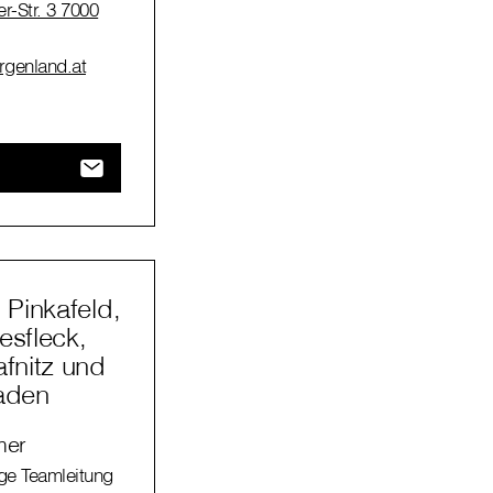
-Str. 3 7000
urgenland.at
Pinkafeld,
esfleck,
afnitz und
laden
mer
ge Teamleitung