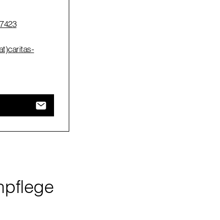
 7423
t)caritas-
npflege