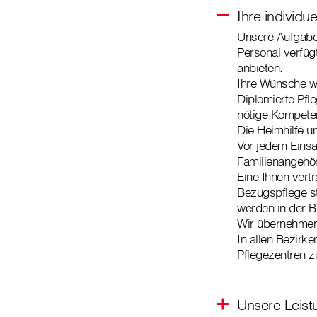
Ihre individ
Unsere Aufgabe 
Personal verfüg
anbieten.
Ihre Wünsche we
Diplomierte Pfl
nötige Kompete
Die Heimhilfe un
Vor jedem Einsa
Familienangehör
Eine Ihnen vertr
Bezugspflege st
werden in der B
Wir übernehmen l
In allen Bezirk
Pflegezentren 
Unsere Leist