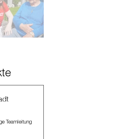
bile Pflege
e Aufgabe ist es, dass Sie sich in Ihren vier Wänden wohl und s
kte
adt
ge Teamleitung