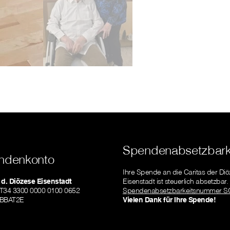
Spendenabsetzbark
ndenkonto
Ihre Spende an die Caritas der Di
 d. Diözese Eisenstadt
Eisenstadt ist steuerlich absetzbar.
AT34 3300 0000 0100 0652
Spendenabsetzbarkeitsnummer S
LBBAT2E
Vielen Dank für Ihre Spende!