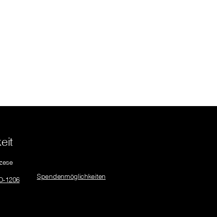
eit
özese
Spendenmöglichkeiten
O-1206