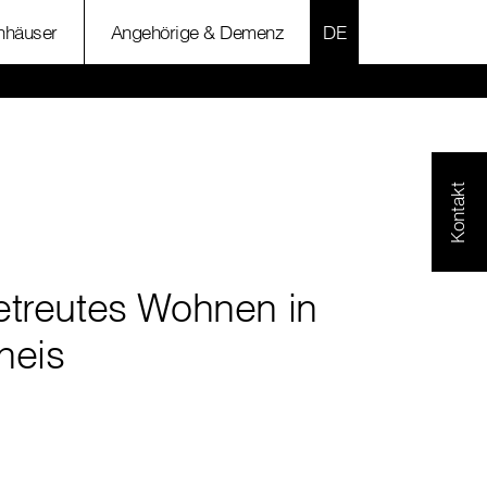
SPRACHE AUSWÄH
nhäuser
Angehörige & Demenz
Kontakt
etreutes Wohnen in
neis