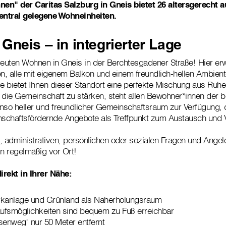
en" der Caritas Salzburg in Gneis bietet 26 altersgerecht a
zentral gelegene Wohneinheiten.
Gneis – in integrierter Lage
euten Wohnen in Gneis in der Berchtesgadener Straße! Hier erw
alle mit eigenem Balkon und einem freundlich-hellen Ambiente
e bietet Ihnen dieser Standort eine perfekte Mischung aus Ru
ie Gemeinschaft zu stärken, steht allen Bewohner*innen der b
so heller und freundlicher Gemeinschaftsraum zur Verfügung, 
schaftsfördernde Angebote als Treffpunkt zum Austausch und Ve
n, administrativen, persönlichen oder sozialen Fragen und Angel
in regelmäßig vor Ort!
direkt in Ihrer Nähe:
rkanlage und Grünland als Naherholungsraum
ufsmöglichkeiten sind bequem zu Fuß erreichbar
senweg" nur 50 Meter entfernt