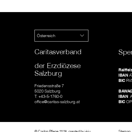
Österreich
Caritasverband
Spe
der Erzdiözese
Raiffe
Salzburg
IBAN
AT
BIC
RV
Friedensstraße 7
5020 Salzburg
BAWAG
T: +43-5-1760-0
IBAN
A
office@caritas-salzburg.at
BIC
OP
© Caritas Pflege 2026, created by
i-kiu
Sitemap