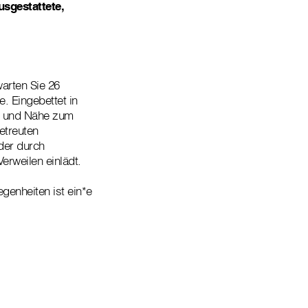
usgestattete,
arten Sie 26
. Eingebettet in
he und Nähe zum
etreuten
der durch
rweilen einlädt.
egenheiten ist ein*e