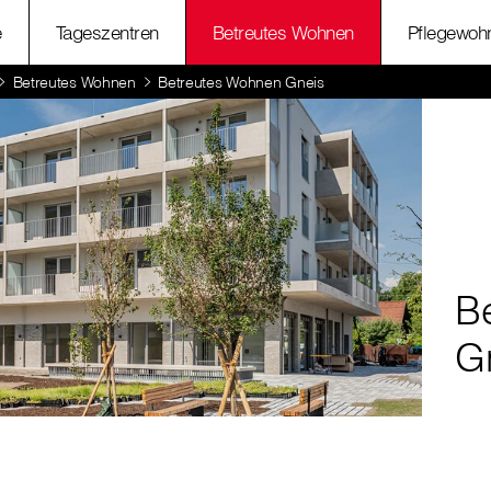
e
Tageszentren
Betreutes Wohnen
Pflegewoh
Betreutes Wohnen
Betreutes Wohnen Gneis
B
G