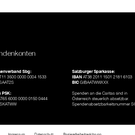
ndenkonten
isenverband Sbg:
Salzburger Sparkasse:
11 3500 0000 0004 1533
IBAN
AT38 2011 1501 2181 6103
SAAT2S
BIC
GIBAATWWXXX
 PSK:
Spenden an die Caritas sind in
T65 6000 0000 0150 0444
Österreich steuerlich absetzbar.
SKATWW
Spendenabsetzbarkeitsnummer S
Impressum
Datenschutz
Barrierefreiheitserklärung