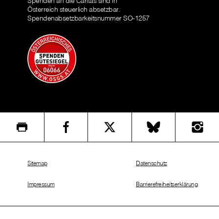
Spenden an die Caritas sind in
Österreich steuerlich absetzbar.
Spendenabsetzbarkeitsnummer SO-1257
Sitemap
Datenschutz
Impressum
Barrierefreiheitserklärung