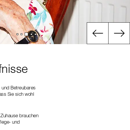
fnisse
s und Betreubares
ass Sie sich wohl
ge Zuhause brauchen
flege- und