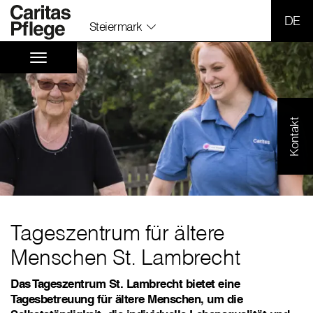
SPR
Steiermark
Kontakt
Tageszentrum für ältere
Menschen St. Lambrecht
Das Tageszentrum St. Lambrecht bietet eine
Tagesbetreuung für ältere Menschen, um die