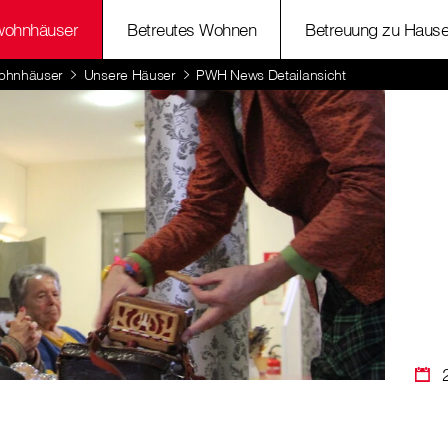
wohnhäuser
Betreutes Wohnen
Betreuung zu Haus
ohnhäuser
Unsere Häuser
PWH News Detailansicht