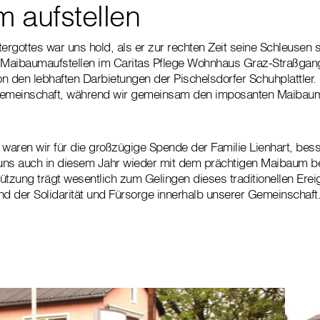
 aufstellen
rgottes war uns hold, als er zur rechten Zeit seine Schleusen 
le Maibaumaufstellen im Caritas Pflege Wohnhaus Graz-Straßgang 
on den lebhaften Darbietungen der Pischelsdorfer Schuhplattler.
Gemeinschaft, während wir gemeinsam den imposanten Maibaum
aren wir für die großzügige Spende der Familie Lienhart, bess
 uns auch in diesem Jahr wieder mit dem prächtigen Maibaum b
ützung trägt wesentlich zum Gelingen dieses traditionellen Erei
nd der Solidarität und Fürsorge innerhalb unserer Gemeinschaft