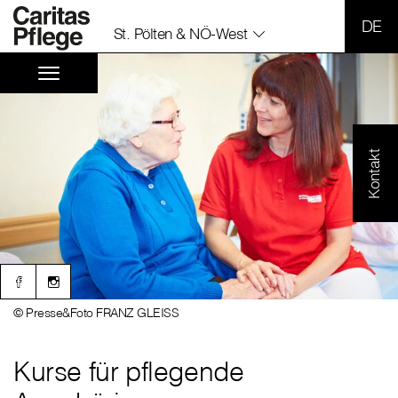
SPR
St. Pölten & NÖ-West
Kontakt
© Presse&Foto FRANZ GLEISS
Kurse für pflegende