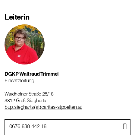
Leiterin
DGKP Waltraud Trimmel
Einsatzleitung
Waidhofner Straße 25/18
3812 Groß-Siegharts
bup.siegharts(at)caritas-stpoelten.at
0676 838 442 18