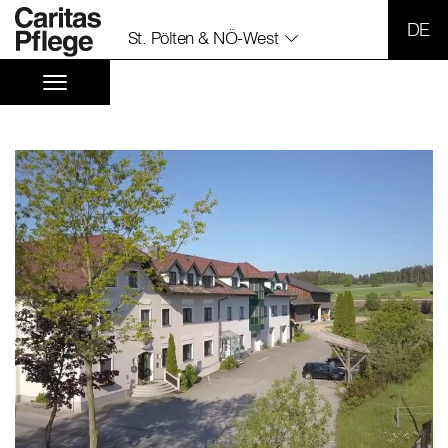
SPR
St. Pölten & NÖ-West