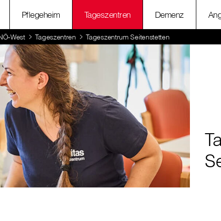
Pflegeheim
Tageszentren
Demenz
Ang
 NÖ-West
Tageszentren
Tageszentrum Seitenstetten
T
Se