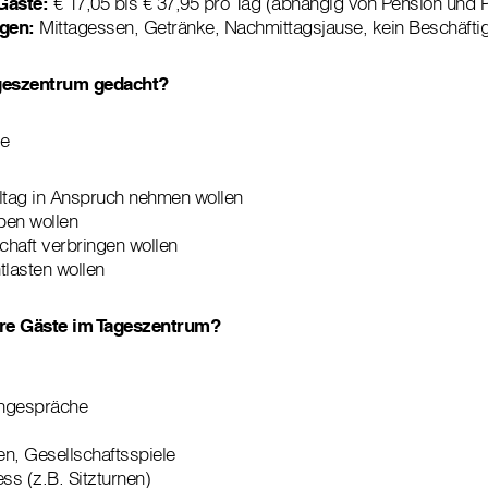
Gäste:
€ 17,05 bis € 37,95 pro Tag (abhängig von Pension und P
ngen:
Mittagessen, Getränke, Nachmittagsjause, kein Beschäfti
ageszentrum gedacht?
ie
ltag in Anspruch nehmen wollen
iben wollen
haft verbringen wollen
tlasten wollen
re Gäste im Tageszentrum?
engespräche
en, Gesellschaftsspiele
s (z.B. Sitzturnen)