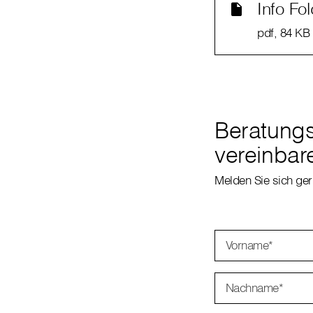
Info Fo
pdf
, 84 KB
Beratung
vereinbar
Melden Sie sich ge
Vorname
*
Nachname
*