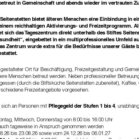
betreut in Gemeinschaft und abends wieder im vertrauten Z
eitenstetten bietet älteren Menschen eine Einbindung in ei
inem reichhaltigen Aktivierungs- und Freizeitprogramm. Al
 sich das Tageszentrum direkt unterhalb des Stiftes Seiten
sundheit“, eingebettet in ein multiprofessionelles Umfeld a
s Zentrum wurde extra für die Bedürfnisse unserer Gäste ba
estattet.
h gestalteter Ort für Beschäftigung, Freizeitgestaltung und Geme
tere Menschen betreut werden. Neben professioneller Betreuung
ssen (durch die Stiftsküche Seitenstetten zubereitet), Kaffee
rschiedene Freizeitangebote vorgesehen.
 sich an Personen mit
Pflegegeld der Stufen 1 bis 4
, unabhäng
ntag, Mittwoch, Donnerstag von 8:00 bis 16:00 Uhr
auch tageweise in Anspruch genommen werden
8.26 bis 23.08.26 sowie vom 24.12.26 bis 06.01.27