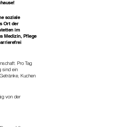
uhause!
ne soziale
s Ort der
stetten im
us Medizin, Pflege
rrierefrei
inschaft. Pro Tag
 sind ein
, Getränke, Kuchen
ig von der