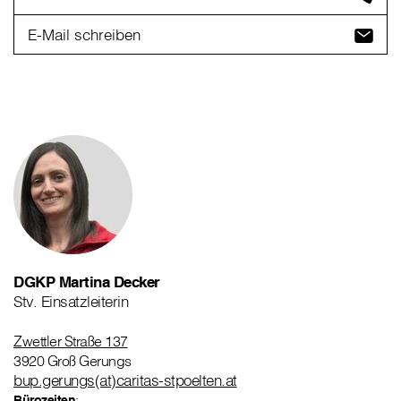
E-Mail schreiben
DGKP Martina Decker
Stv. Einsatzleiterin
Zwettler Straße 137
3920 Groß Gerungs
bup.gerungs(at)caritas-stpoelten.at
Bürozeiten
: