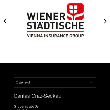
Österreich
Caritas Graz-Seckau
Grabenstraße 39