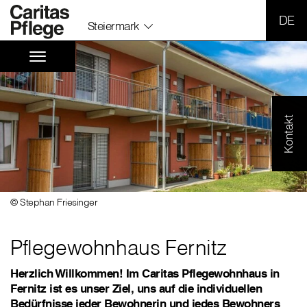
SPR
Steiermark
Kontakt
© Stephan Friesinger
Pflegewohnhaus Fernitz
Herzlich Willkommen! Im Caritas Pflegewohnhaus in
Fernitz ist es unser Ziel, uns auf die individuellen
Bedürfnisse jeder Bewohnerin und jedes Bewohners