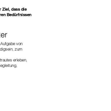
 Ziel, dass die
hren Bedürfnissen
ter
e Aufgabe von
ndigsein, zum
rautes erleben,
egleitung,