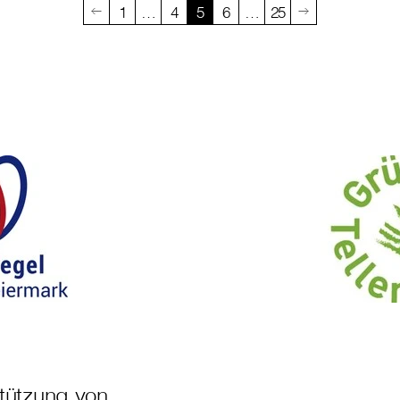
1
…
4
5
6
…
25
stützung von