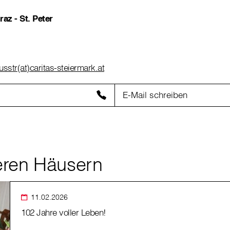
az - St. Peter
sstr(at)caritas-steiermark.at
E-Mail schreiben
eren Häusern
11.02.2026
102 Jahre voller Leben!