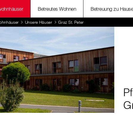
wohnhäuser
Betreutes Wohnen
Betreuung zu Haus
ohnhäuser
Unsere Häuser
Graz St. Peter
P
Gr