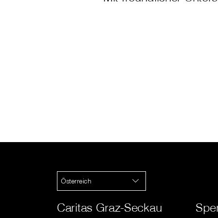
Österreich
Caritas Graz-Seckau
Spe