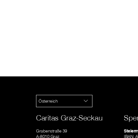
Österreich
Caritas Graz-Seckau
Spe
Grabenstraße 39
Steier
A-8010 Graz
IBAN: 