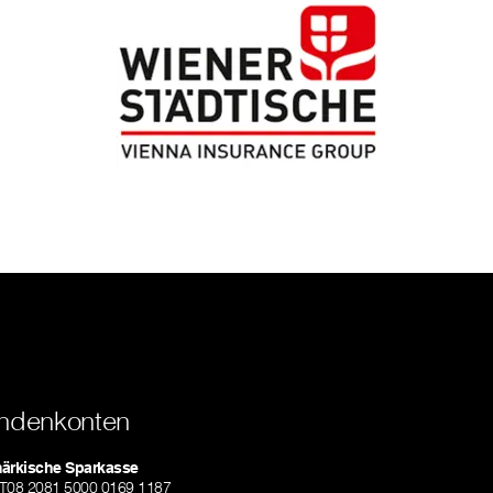
ndenkonten
märkische Sparkasse
AT08 2081 5000 0169 1187