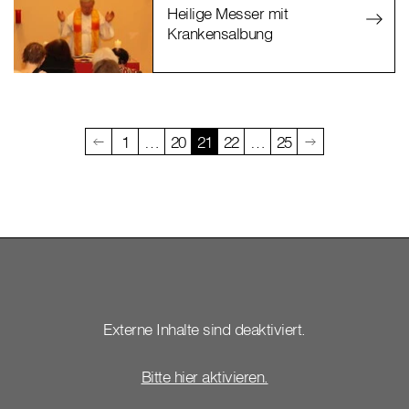
Heilige Messer mit
Krankensalbung
1
…
20
21
22
…
25
Externe Inhalte sind deaktiviert.
Bitte hier aktivieren.