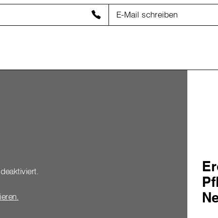
E-Mail schreiben
Er
deaktiviert.
Pf
Ne
vieren.