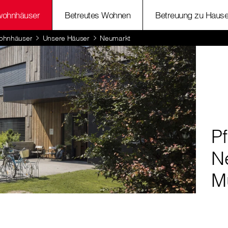
wohnhäuser
Betreutes Wohnen
Betreuung zu Haus
ohnhäuser
Unsere Häuser
Neumarkt
P
N
M