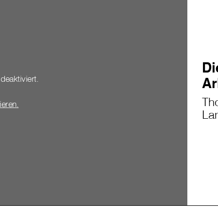
Di
deaktiviert.
Ar
Th
vieren.
Lam