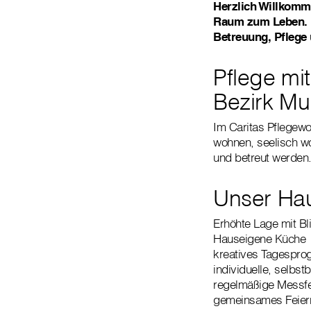
Herzlich Willkomm
Raum zum Leben. E
Betreuung, Pflege
Pflege mit
Bezirk Mu
Im Caritas Pflegewo
wohnen, seelisch wo
und betreut werden
Unser Hau
Erhöhte Lage mit Bl
Hauseigene Küche
kreatives Tagespr
individuelle, selb
regelmäßige Messfe
gemeinsames Feiern