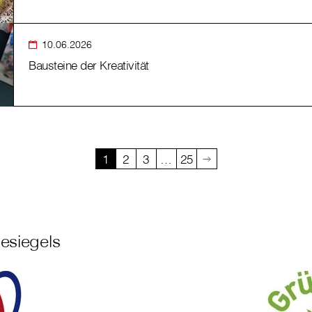
10.06.2026
Bausteine der Kreativität
1
2
3
…
25
esiegels