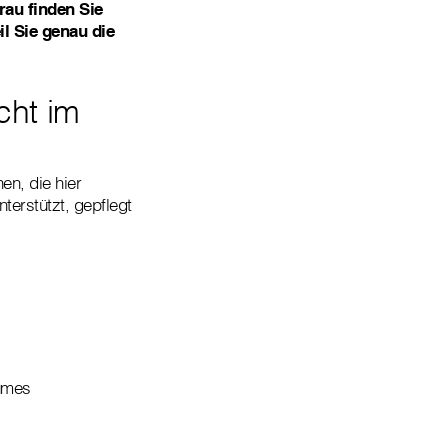
au finden Sie
l Sie genau die
cht im
en, die hier
terstützt, gepflegt
aumes