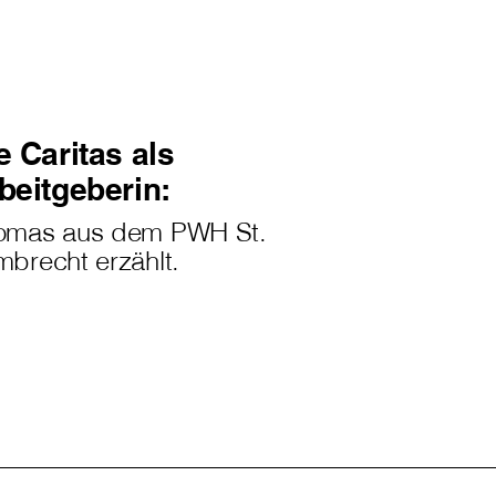
e Caritas als
beitgeberin:
omas aus dem PWH St.
brecht erzählt.