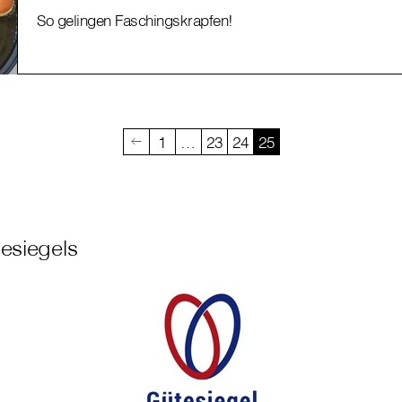
So gelingen Faschingskrapfen!
1
…
23
24
25
esiegels