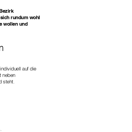
Bezirk
 sich rundum wohl
e wollen und
m
ndividuell auf die
t neben
 steht.
.