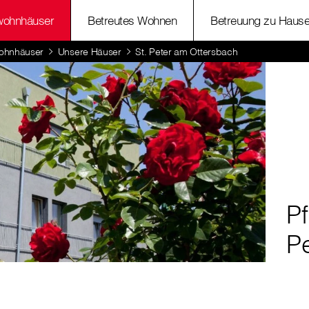
wohnhäuser
Betreutes Wohnen
Betreuung zu Haus
ohnhäuser
Unsere Häuser
St. Peter am Ottersbach
P
P