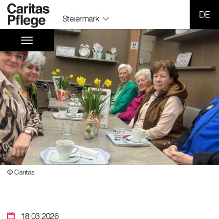
SPR
Steiermark
© Caritas
18.03.2026