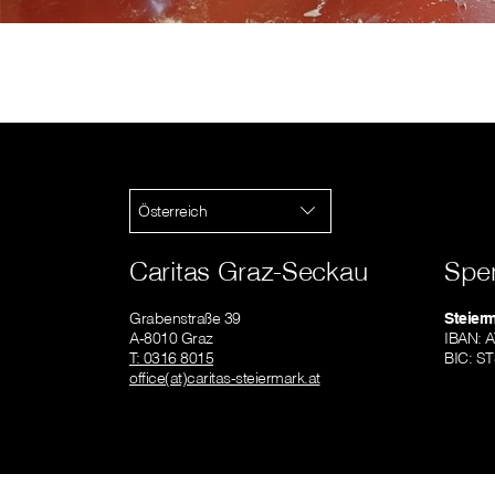
Österreich
Caritas Graz-Seckau
Spe
Grabenstraße 39
Steier
A-8010 Graz
IBAN: 
T: 0316 8015
BIC: S
office(at)caritas-steiermark.at