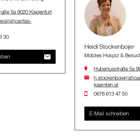
raße 5a 9020 Klagenfurt
ssl(at)caritas-
3 30
Heidi Stockenbojer
Mobiles Hospiz & Besuc
eiben
Hubertusstraße 5a 9
h.stockenbojer(at)car
kaernten.at
0676 613 47 50
E-Mail schreiben