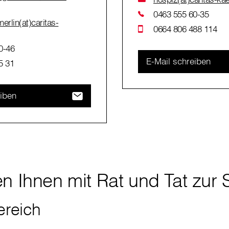
0463 555 60-35
erlin(at)caritas-
0664 806 488 114
0-46
E-Mail schreiben
5 31
eiben
n Ihnen mit Rat und Tat zur 
ereich