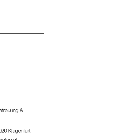
Betreuung &
020 Klagenfurt
rnten.at