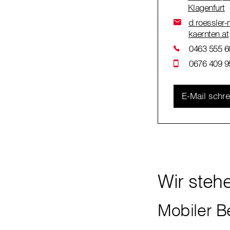
Klagenfurt
d.roessler-m
kaernten.at
0463 555 6
0676 409 9
E-Mail schr
Wir stehe
Mobiler B