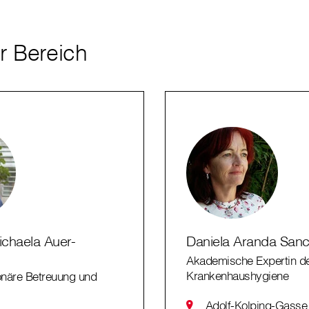
r Bereich
chaela Auer-
Daniela Aranda San
Akademische Expertin d
Krankenhaushygiene
ionäre Betreuung und
Adolf-Kolping-Gasse