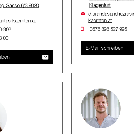
Klagenfurt
ing-Gasse 6/3 9020
d.arandasanchezrasin
kaernten.at
aritas-kaernten.at
0676 898 527 995
0-902
3 00
E-Mail schreiben
eiben