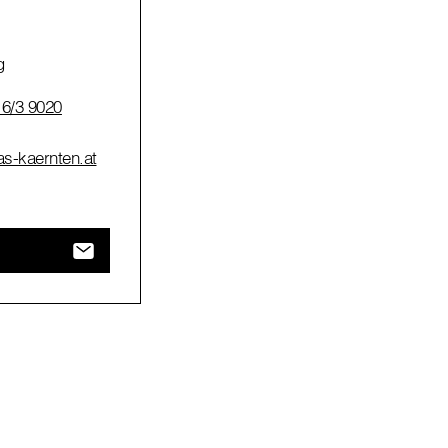
g
 6/3 9020
as-kaernten.at