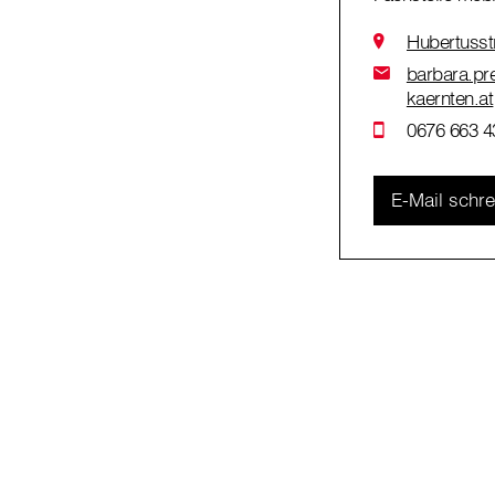
Hubertusst
barbara.pre
kaernten.at
0676 663 4
E-Mail schr