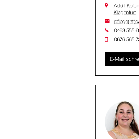
Adolf-Kolp
Klagenfurt
pflege(at)c
0463 555 6
0676 565 7
E-Mail schr