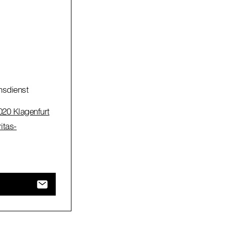
hsdienst
020 Klagenfurt
itas-