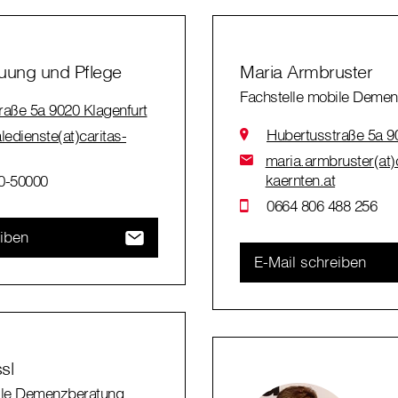
uung und Pflege
Maria Armbruster
Fachstelle mobile Deme
raße 5a 9020 Klagenfurt
Hubertusstraße 5a 9
ledienste(at)caritas-
maria.armbruster(at)c
kaernten.at
0-50000
0664 806 488 256
eiben
E-Mail schreiben
sl
ile Demenzberatung