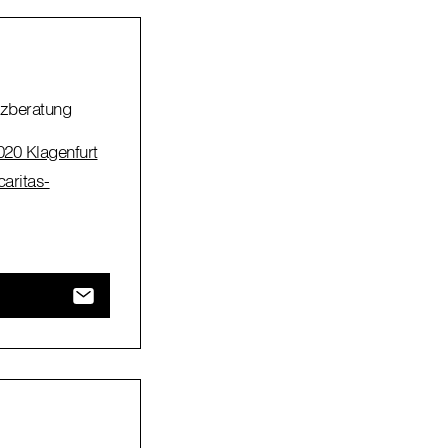
nzberatung
020 Klagenfurt
aritas-