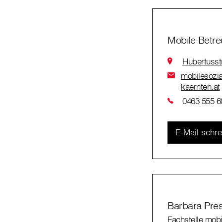
Mobile Betre
Hubertusst
mobilesozia
kaernten.at
0463 555 6
E-Mail schr
Barbara Pres
Fachstelle mob