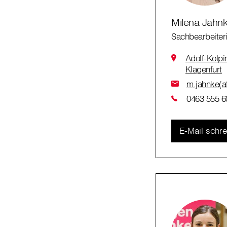
Milena Jahn
Sachbearbeiteri
Adolf-Kolp
Klagenfurt
m.jahnke(at
0463 555 6
E-Mail schr