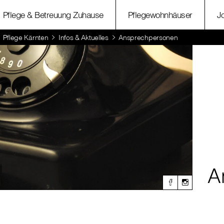
Pflege & Betreuung Zuhause
Pflegewohnhäuser
J
Pflege Kärnten
Infos & Aktuelles
Ansprechpersonen
A