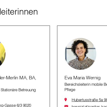
leiterinnen
er-Merlin MA, BA,
Eva Maria Wernig
Bereichsleiterin mobile 
Pflege
n Stationäre Betreuung
Hubertusstraße 5a 9
ing-Gasse 6/3 9020
hospiz(at)caritas-kae